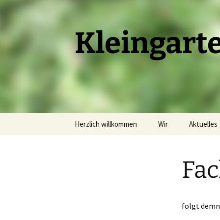
Kleingart
Zum
Herzlich willkommen
Wir
Aktuelles
Inhalt
springen
Geschichte
Sprechst
Fac
Vorstand
Feste
Obleute
Termine
folgt demn
Ehrungen
Vereinshe