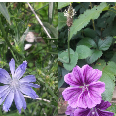
rund um den Garten
Nacktschnec
Versicherung
Zum Lachen und
Nachdenken