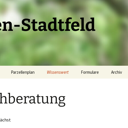
en-Stadtfeld
Parzellenplan
Wissenswert
Formulare
Archiv
unden
Parzellenplan
Die Laube
Wasserstand melden
2023
hberatung
Pacht
Fachberatung
Satzung
Tipps + Trick
2024
Bilder
Heckenschnitt
Gartenordnung
2025
ächst
im
2024
Links
Schadensmeldung
2026