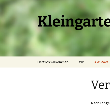
Kleingart
Zum
Herzlich willkommen
Wir
Aktuelles
Inhalt
springen
Geschichte
Sprechst
Ver
Vorstand
Feste
Obleute
Termine
Nach länge
Ehrungen
Vereinshe