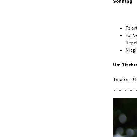
Sonntag
Feier
Für V
Regel
Mitgl
Um Tischre
Telefon: 04