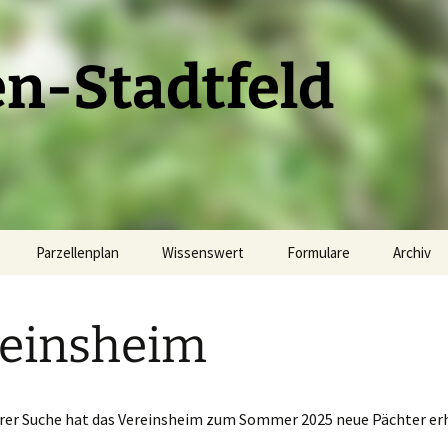
en-Stadtfeld
Parzellenplan
Wissenswert
Formulare
Archiv
unden
Parzellenplan
Die Laube
Wasserstand melden
2023
einsheim
Pacht
Fachberatung
Satzung
Tipps + Tricks
2024
Bilder
Heckenschnitt
Gartenordnung
2025
rer Suche hat das Vereinsheim zum Sommer 2025 neue Pächter er
im
2024
Links
Schadensmeldung
2026